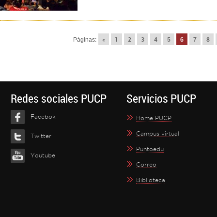
«
1
2
3
4
5
6
7
8
Páginas:
Redes sociales PUCP
Servicios PUCP
Facebok
Home PUCP
Campus virtual
Twitter
Puntoedu
Youtube
Correo
Biblioteca