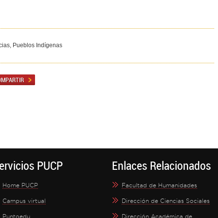
icias, Pueblos Indígenas
ervicios PUCP
Enlaces Relacionados
Home PUCP
Facultad de Humanidades
Campus virtual
Dirección de Ciencias Sociales
Puntoedu
Dirección Académica de