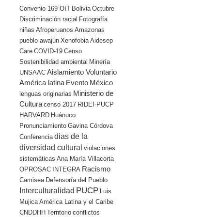
Convenio 169 OIT
Bolivia
Octubre
Discriminación racial
Fotografía
niñas
Afroperuanos
Amazonas
pueblo awajún
Xenofobia
Aidesep
Care
COVID-19
Censo
Sostenibilidad ambiental
Minería
Aislamiento Voluntario
UNSAAC
América latina
Evento
México
Ministerio de
lenguas originarias
Cultura
censo 2017
RIDEI-PUCP
HARVARD
Huánuco
Pronunciamiento
Gavina Córdova
dias de la
Conferencia
diversidad cultural
violaciones
sistemáticas
Ana María Villacorta
Racismo
OPROSAC
INTEGRA
Camisea
Defensoría del Pueblo
PUCP
Interculturalidad
Luis
Mujica
América Latina y el Caribe
CNDDHH
Territorio
conflictos