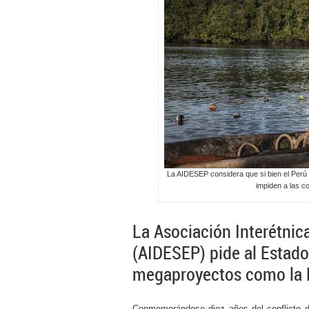
La AIDESEP considera que si bien el Perú 
impiden a las c
La Asociación Interétnic
(AIDESEP) pide al Estado 
megaproyectos como la 
Conmemorándose diez años del conflicto 