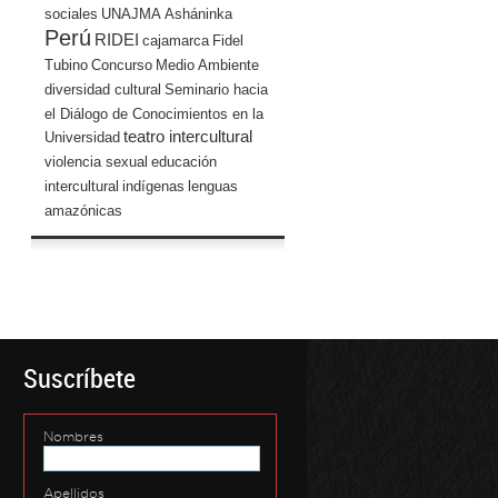
sociales
UNAJMA
Asháninka
Perú
RIDEI
cajamarca
Fidel
Tubino
Concurso
Medio Ambiente
diversidad cultural
Seminario hacia
el Diálogo de Conocimientos en la
teatro intercultural
Universidad
violencia sexual
educación
intercultural
indígenas
lenguas
amazónicas
Suscríbete
Nombres
Apellidos