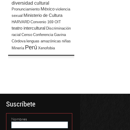
diversidad cultural
México
Pronunciamiento
violencia
Ministerio de Cultura
sexual
HARVARD
Convenio 169 OIT
teatro intercultural
Discriminación
racial
Censo
Conferencia
Gavina
Córdova
lenguas amazónicas
niñas
Perú
Minería
Xenofobia
Suscríbete
Nombres