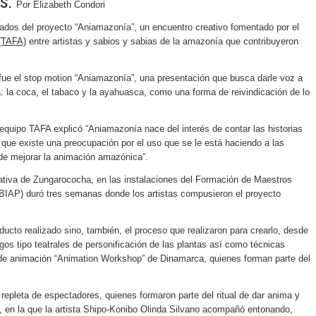
es.
Por Elizabeth Condori
tados del proyecto “Aniamazonía”, un encuentro creativo fomentado por el
.(TAFA)
entre artistas y sabios y sabias de la amazonía que contribuyeron
fue el
stop motion
“Aniamazonía”, una presentación que busca darle voz a
: la coca, el tabaco y la ayahuasca, como una forma de reivindicación de lo
 equipo TAFA explicó “
Aniamazonía
nace del interés de contar las historias
que existe una preocupación por el uso que se le está haciendo a las
 de mejorar la animación amazónica”.
cativa de Zungarococha, en las instalaciones del Formación de Maestros
AP) duró tres semanas donde los artistas compusieron el proyecto
ducto realizado sino, también, el proceso que realizaron para crearlo, desde
egos tipo teatrales de personificación de las plantas así como técnicas
a de animación “Animation Workshop” de Dinamarca, quienes forman parte del
pleta de espectadores, quienes formaron parte del ritual de dar anima y
, en la que la artista Shipo-Konibo Olinda Silvano acompañó entonando,