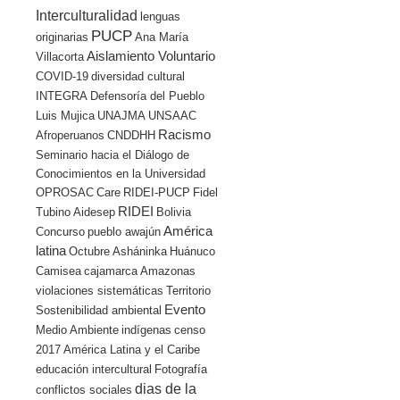
Interculturalidad
lenguas
PUCP
originarias
Ana María
Aislamiento Voluntario
Villacorta
COVID-19
diversidad cultural
INTEGRA
Defensoría del Pueblo
Luis Mujica
UNAJMA
UNSAAC
Racismo
Afroperuanos
CNDDHH
Seminario hacia el Diálogo de
Conocimientos en la Universidad
OPROSAC
Care
RIDEI-PUCP
Fidel
RIDEI
Tubino
Aidesep
Bolivia
América
Concurso
pueblo awajún
latina
Octubre
Asháninka
Huánuco
Camisea
cajamarca
Amazonas
violaciones sistemáticas
Territorio
Evento
Sostenibilidad ambiental
Medio Ambiente
indígenas
censo
2017
América Latina y el Caribe
educación intercultural
Fotografía
dias de la
conflictos sociales