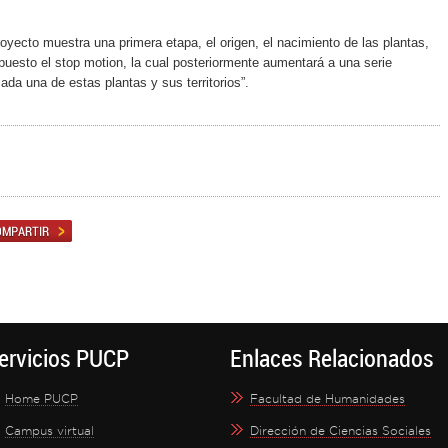
yecto muestra una primera etapa, el origen, el nacimiento de las plantas,
mpuesto el
stop motion
, la cual posteriormente aumentará a una serie
da una de estas plantas y sus territorios”.
ervicios PUCP
Enlaces Relacionados
Home PUCP
Facultad de Humanidades
Campus virtual
Dirección de Ciencias Sociales