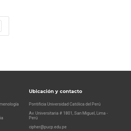
Ubicación y contacto
omenología
Pontificia Universidad Católica del Perú
Av. Universitaria # 1801, San Miguel, Lima -
ia
Perú
cipher@pucp.edu.pe