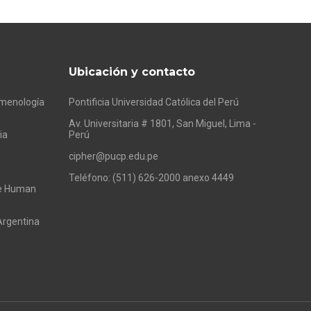
Ubicación y contacto
omenología
Pontificia Universidad Católica del Perú
Av. Universitaria # 1801, San Miguel, Lima -
ia
Perú
cipher@pucp.edu.pe
Teléfono: (511) 626-2000 anexo 4449
he Human
Argentina