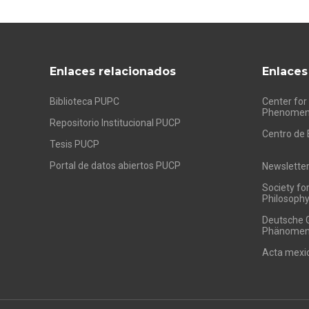
Enlaces relacionados
Enlaces
Biblioteca PUPC
Center for
Phenomen
Repositorio Institucional PUCP
Centro de 
Tesis PUCP
Portal de datos abiertos PUCP
Newslette
Society fo
Philosoph
Deutsche G
Phänomeno
Acta mexi