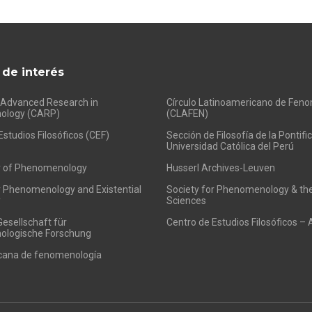
 de interés
 Advanced Research in
Círculo Latinoamericano de Fen
ology (CARP)
(CLAFEN)
Estudios Filosóficos (CEF)
Sección de Filosofía de la Pontific
Universidad Católica del Perú
r of Phenomenology
Husserl Archives-Leuven
r Phenomenology and Existential
Society for Phenomenology & t
y
Sciences
esellschaft für
Centro de Estudios Filosóficos – 
logische Forschung
cana de fenomenología