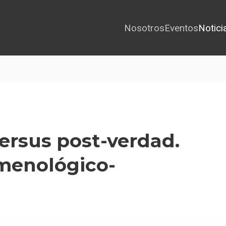
Nosotros
Eventos
Notici
ersus post-verdad.
menológico-