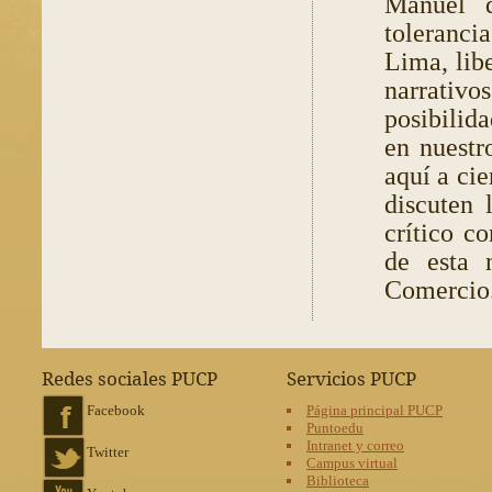
Manuel d
toleranci
Lima, libe
narrativ
posibilida
en nuestr
aquí a cie
discuten 
crítico co
de esta 
Comercio
Redes sociales PUCP
Servicios PUCP
Facebook
Página principal PUCP
Puntoedu
Intranet y correo
Twitter
Campus virtual
Biblioteca