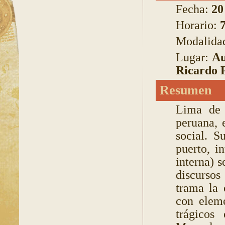
Fecha:
20
Horario:
Modalida
Lugar:
Au
Ricardo 
Resumen
Lima de 
peruana, 
social. S
puerto, i
interna) s
discurso
trama la 
con eleme
trágicos