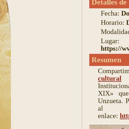
Detalles de 
Fecha:
Do
Horario:
Modalida
Lugar:
https://
Resumen
Comparti
cultural
l
Institucion
XIX» que 
Unzueta. P
al
enlace:
ht