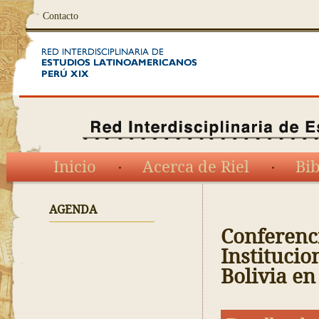
Contacto
Inicio
Acerca de Riel
Bib
AGENDA
Conferenci
Institucio
Bolivia en 