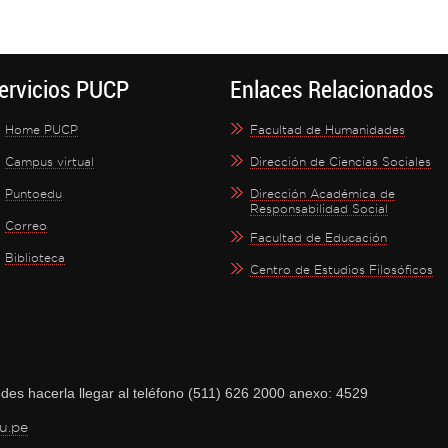
ervicios PUCP
Enlaces Relacionados
Home PUCP
Facultad de Humanidades
Campus virtual
Dirección de Ciencias Sociales
Puntoedu
Dirección Académica de
Responsabilidad Social
Correo
Facultad de Educación
Biblioteca
Centro de Estudios Filosóficos
des hacerla llegar al teléfono (511) 626 2000 anexo: 4529
u.pe