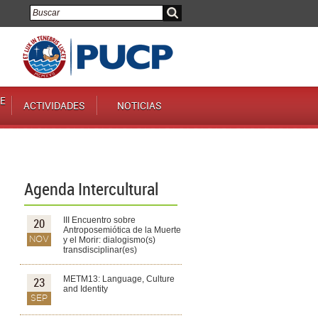
E
ACTIVIDADES
NOTICIAS
Agenda Intercultural
III Encuentro sobre
20
Antroposemiótica de la Muerte
NOV
y el Morir: dialogismo(s)
transdisciplinar(es)
METM13: Language, Culture
23
and Identity
SEP