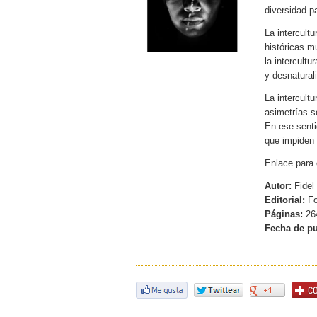
diversidad p
La intercult
históricas m
la intercultu
y desnaturali
La intercultu
asimetrías s
En ese senti
que impiden 
Enlace para 
Autor:
Fidel
Editorial:
Fo
Páginas:
26
Fecha de pu