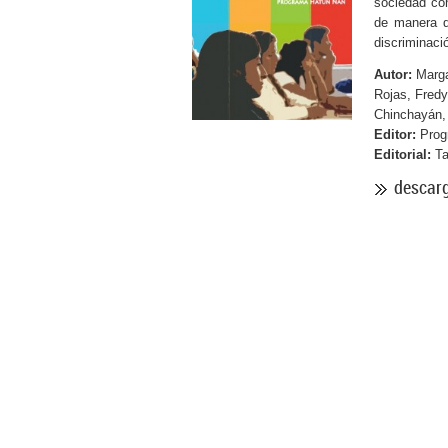
sociedad con
de manera q
discriminació
Autor:
Margar
Rojas, Fredy
Chinchayán, 
Editor:
Prog
Editorial:
Ta
descar