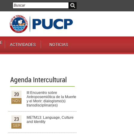
E
ACTIVIDADES
NOTICIAS
Agenda Intercultural
III Encuentro sobre
20
Antroposemiótica de la Muerte
NOV
y el Morir: dialogismo(s)
transdisciplinar(es)
METM13: Language, Culture
23
and Identity
SEP