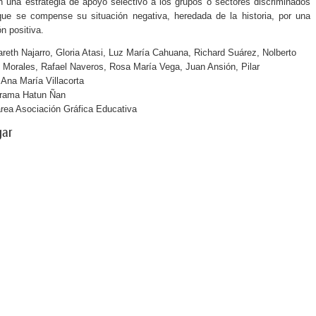
 una estrategia de apoyo selectivo a los grupos o sectores discriminados
ue se compense su situación negativa, heredada de la historia, por una
n positiva.
eth Najarro, Gloria Atasi, Luz María Cahuana, Richard Suárez, Nolberto
 Morales, Rafael Naveros, Rosa María Vega, Juan Ansión, Pilar
Ana María Villacorta
rama Hatun Ñan
rea Asociación Gráfica Educativa
gar