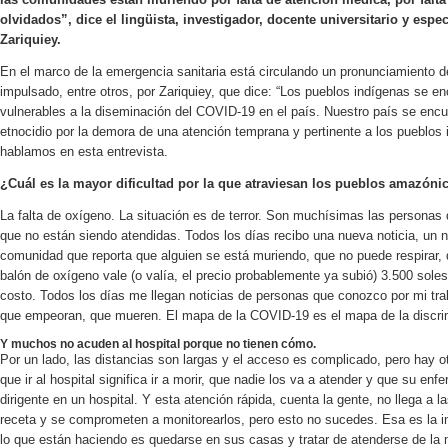
olvidados”, dice el lingüista, investigador, docente universitario y esp
Zariquiey.
En el marco de la emergencia sanitaria está circulando un pronunciamiento d
impulsado, entre otros, por Zariquiey, que dice: “Los pueblos indígenas se e
vulnerables a la diseminación del COVID-19 en el país. Nuestro país se encu
etnocidio por la demora de una atención temprana y pertinente a los pueblos 
hablamos en esta entrevista.
¿Cuál es la mayor dificultad por la que atraviesan los pueblos amazón
La falta de oxígeno. La situación es de terror. Son muchísimas las persona
que no están siendo atendidas. Todos los días recibo una nueva noticia, un
comunidad que reporta que alguien se está muriendo, que no puede respirar
balón de oxígeno vale (o valía, el precio probablemente ya subió) 3.500 sole
costo. Todos los días me llegan noticias de personas que conozco por mi t
que empeoran, que mueren. El mapa de la COVID-19 es el mapa de la discrim
Y muchos no acuden al hospital porque no tienen cómo.
Por un lado, las distancias son largas y el acceso es complicado, pero hay o
que ir al hospital significa ir a morir, que nadie los va a atender y que su e
dirigente en un hospital. Y esta atención rápida, cuenta la gente, no llega a l
receta y se comprometen a monitorearlos, pero esto no sucedes. Esa es la 
lo que están haciendo es quedarse en sus casas y tratar de atenderse de la