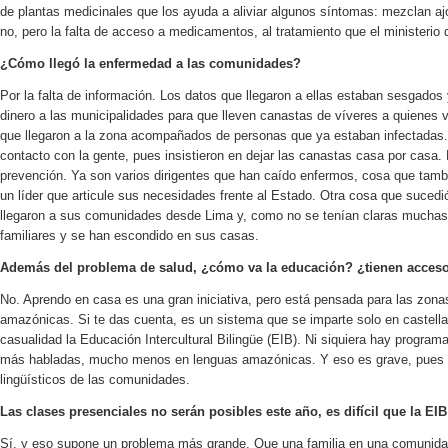
de plantas medicinales que los ayuda a aliviar algunos síntomas: mezclan a
no, pero la falta de acceso a medicamentos, al tratamiento que el ministerio
¿Cómo llegó la enfermedad a las comunidades?
Por la falta de información. Los datos que llegaron a ellas estaban sesgados 
dinero a las municipalidades para que lleven canastas de víveres a quienes 
que llegaron a la zona acompañados de personas que ya estaban infectadas. 
contacto con la gente, pues insistieron en dejar las canastas casa por casa
prevención. Ya son varios dirigentes que han caído enfermos, cosa que tamb
un líder que articule sus necesidades frente al Estado. Otra cosa que suce
llegaron a sus comunidades desde Lima y, como no se tenían claras muchas
familiares y se han escondido en sus casas.
Además del problema de salud, ¿cómo va la educación? ¿tienen acceso
No. Aprendo en casa es una gran iniciativa, pero está pensada para las zonas
amazónicas. Si te das cuenta, es un sistema que se imparte solo en castell
casualidad la Educación Intercultural Bilingüe (EIB). Ni siquiera hay progra
más habladas, mucho menos en lenguas amazónicas. Y eso es grave, pues e
lingüísticos de las comunidades.
Las clases presenciales no serán posibles este año, es difícil que la EIB
Sí, y eso supone un problema más grande. Que una familia en una comunidad