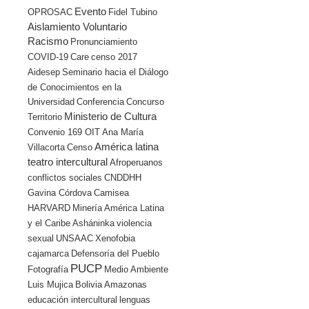
Evento
OPROSAC
Fidel Tubino
Aislamiento Voluntario
Racismo
Pronunciamiento
COVID-19
Care
censo 2017
Aidesep
Seminario hacia el Diálogo
de Conocimientos en la
Universidad
Conferencia
Concurso
Ministerio de Cultura
Territorio
Convenio 169 OIT
Ana María
América latina
Villacorta
Censo
teatro intercultural
Afroperuanos
conflictos sociales
CNDDHH
Gavina Córdova
Camisea
HARVARD
Minería
América Latina
y el Caribe
Asháninka
violencia
sexual
UNSAAC
Xenofobia
cajamarca
Defensoría del Pueblo
PUCP
Fotografía
Medio Ambiente
Luis Mujica
Bolivia
Amazonas
educación intercultural
lenguas