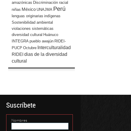
amazónicas
Discriminación racial
Perú
México
niñas
UNAJMA
lenguas originarias
indígenas
Sostenibilidad ambiental
violaciones sistemáticas
diversidad cultural
Huánuco
INTEGRA
pueblo awajún
RIDEI-
Interculturalidad
PUCP
Octubre
dias de la diversidad
RIDEI
cultural
Suscríbete
Nombres