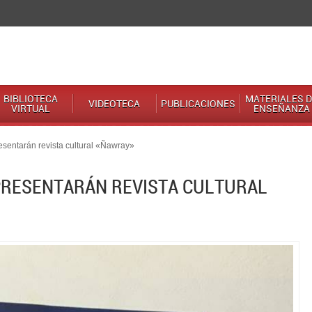
BIBLIOTECA
MATERIALES D
VIDEOTECA
PUBLICACIONES
VIRTUAL
ENSEÑANZA
esentarán revista cultural «Ñawray»
 PRESENTARÁN REVISTA CULTURAL