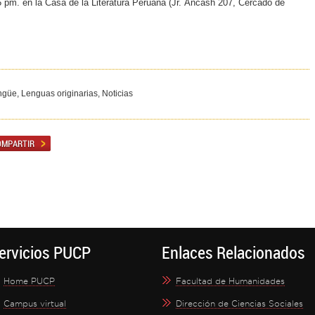
45 pm. en la Casa de la Literatura Peruana (Jr. Áncash 207, Cercado de
ingüe, Lenguas originarias, Noticias
ervicios PUCP
Enlaces Relacionados
Home PUCP
Facultad de Humanidades
Campus virtual
Dirección de Ciencias Sociales