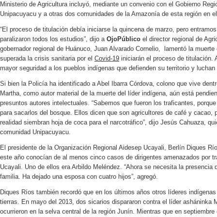
Ministerio de Agricultura incluyó, mediante un convenio con el Gobierno Reg
Unipacuyacu y a otras dos comunidades de la Amazonía de esta región en el 
“El proceso de titulación debía iniciarse la quincena de marzo, pero entramo
paralizaron todos los estudios”, dijo a
OjoPúblico
el director regional de Agri
gobernador regional de Huánuco, Juan Alvarado Cornelio, lamentó la muerte d
superada la crisis sanitaria por el
Covid-19
iniciarán el proceso de titulación.
mayor seguridad a los pueblos indígenas que defienden su territorio y luchan c
Si bien la Policía ha identificado a Abel Ibarra Córdova, colono que vive dent
Martha, como autor material de la muerte del líder indígena, aún está pendient
presuntos autores intelectuales. “Sabemos que fueron los traficantes, porqu
para sacarlos del bosque. Ellos dicen que son agricultores de café y cacao,
realidad siembran hoja de coca para el narcotráfico”, dijo Jesús Cahuaza, qui
comunidad Unipacuyacu.
El presidente de la Organización Regional Aidesep Ucayali, Berlín Diques Río
este año conocían de al menos cinco casos de dirigentes amenazados por tra
Ucayali. Uno de ellos era Arbildo Meléndez. “Ahora se necesita la presencia d
familia. Ha dejado una esposa con cuatro hijos”, agregó.
Diques Ríos también recordó que en los últimos años otros líderes indígena
tierras. En mayo del 2013, dos sicarios dispararon contra el líder asháninka
ocurrieron en la selva central de la región Junín. Mientras que en septiembre 