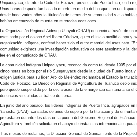
Unipacuyacu, distrito de Codo del Pozuzo, provincia de Puerto Inca, en la r
Unas horas después fue hallado muerto en medio del bosque con un disparo e
desde hace varios años la titulación de tierras de su comunidad y ello había
habían amenazado de muerte en reiteradas ocasiones.
La Organización Regional Aidesep Ucayali (ORAU) denunció a través de un c
asesinado por el colono Abel Ibarra Córdova, quien al inicio auxilió al apu y 
organización indígena, confesó haber sido el autor material del asesinato. “E
comunidad exigimos una investigación exhaustiva de este asesinato y la identi
lee en el comunicado de ORAU.
La comunidad indígena Unipacuyacu, reconocida como tal desde 1995 por el M
cinco horas en bote por el río Sungaruyacu desde la ciudad de Puerto Inca y
exigen justicia para su líder. Arbildo Meléndez reclamaba al Estado la titulaci
Codo del Pozuzo. La Dirección Regional de Agricultura de Huánuco debió inic
pero quedó suspendido por la declaración de la emergencia sanitaria ante el
denuncias vinculadas al tráfico de tierras.
En junio del año pasado, los líderes indígenas de Puerto Inca, agrupados en
Yanesha (UNAI), cansados de años de espera por la titulación y de enfrentarse
protestaron durante dos días en la puerta del Gobierno Regional de Huánuco.
Agricultura y también solicitaron el apoyo de instancias internacionales para ins
Tras meses de reclamos, la Dirección General de Saneamiento de la Propieda