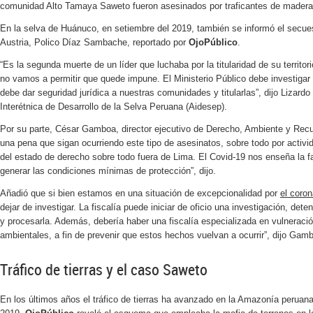
comunidad Alto Tamaya Saweto fueron asesinados por traficantes de madera
En la selva de Huánuco, en setiembre del 2019, también se informó el secue
Austria, Polico Díaz Sambache, reportado por
OjoPúblico
.
“Es la segunda muerte de un líder que luchaba por la titularidad de su territ
no vamos a permitir que quede impune. El Ministerio Público debe investigar 
debe dar seguridad jurídica a nuestras comunidades y titularlas”, dijo Lizard
Interétnica de Desarrollo de la Selva Peruana (Aidesep).
Por su parte, César Gamboa, director ejecutivo de Derecho, Ambiente y Recu
una pena que sigan ocurriendo este tipo de asesinatos, sobre todo por activid
del estado de derecho sobre todo fuera de Lima. El Covid-19 nos enseña la fal
generar las condiciones mínimas de protección”, dijo.
Añadió que si bien estamos en una situación de excepcionalidad por
el coron
dejar de investigar. La fiscalía puede iniciar de oficio una investigación, det
y procesarla. Además, debería haber una fiscalía especializada en vulnerac
ambientales, a fin de prevenir que estos hechos vuelvan a ocurrir”, dijo Gam
Tráfico de tierras y el caso Saweto
En los últimos años el tráfico de tierras ha avanzado en la Amazonía peruan