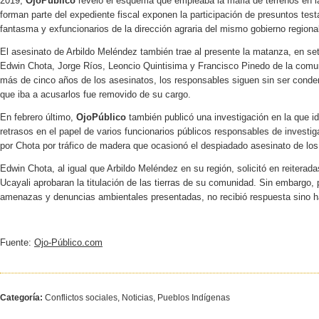
2019,
OjoPúblico
reveló el esquema que empleaba la mafia de terrenos en l
forman parte del expediente fiscal exponen la participación de presuntos test
fantasma y exfuncionarios de la dirección agraria del mismo gobierno regiona
El asesinato de Arbildo Meléndez también trae al presente la matanza, en set
Edwin Chota, Jorge Ríos, Leoncio Quintisima y Francisco Pinedo de la com
más de cinco años de los asesinatos, los responsables siguen sin ser conden
que iba a acusarlos fue removido de su cargo.
En febrero último,
OjoPúblico
también publicó una investigación en la que id
retrasos en el papel de varios funcionarios públicos responsables de investi
por Chota por tráfico de madera que ocasionó el despiadado asesinato de los
Edwin Chota, al igual que Arbildo Meléndez en su región, solicitó en reiterad
Ucayali aprobaran la titulación de las tierras de su comunidad. Sin embargo,
amenazas y denuncias ambientales presentadas, no recibió respuesta sino h
Fuente:
Ojo-Público.com
Categoría:
Conflictos sociales, Noticias, Pueblos Indígenas