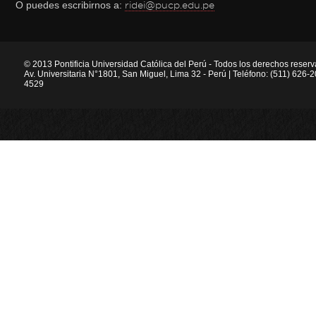
O puedes escribirnos a:
ridei@pucp.edu.pe
© 2013 Pontificia Universidad Católica del Perú - Todos los derechos reser
Av. Universitaria N°1801, San Miguel, Lima 32 - Perú | Teléfono: (511) 626
4529