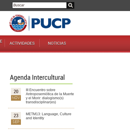
E
ACTIVIDADES
NOTICIAS
Agenda Intercultural
III Encuentro sobre
20
Antroposemiótica de la Muerte
NOV
y el Morir: dialogismo(s)
transdisciplinar(es)
METM13: Language, Culture
23
and Identity
SEP