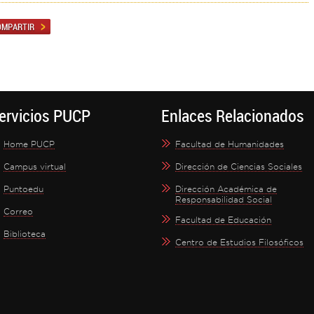
ervicios PUCP
Enlaces Relacionados
Home PUCP
Facultad de Humanidades
Campus virtual
Dirección de Ciencias Sociales
Puntoedu
Dirección Académica de
Responsabilidad Social
Correo
Facultad de Educación
Biblioteca
Centro de Estudios Filosóficos