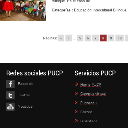
Bilingüe. Es el caso de...
Categorías :
Educación Intercultural Bilingüe,
«
1
5
6
7
8
9
10
Páginas:
...
Redes sociales PUCP
Servicios PUCP
Facebok
Home PUCP
Campus virtual
Twitter
Puntoedu
Youtube
Correo
Biblioteca