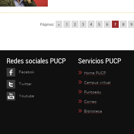
«
1
2
3
4
5
6
7
8
9
Páginas:
Redes sociales PUCP
Servicios PUCP
Facebok
Home PUCP
Campus virtual
Twitter
Puntoedu
Youtube
Correo
Biblioteca