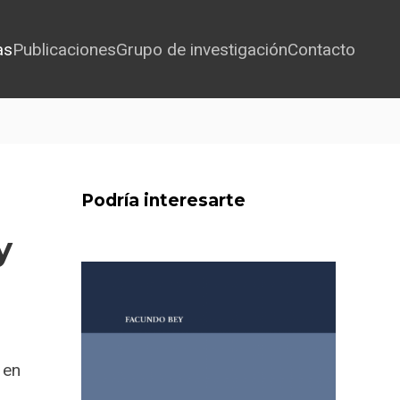
as
Publicaciones
Grupo de investigación
Contacto
Podría interesarte
y
 en