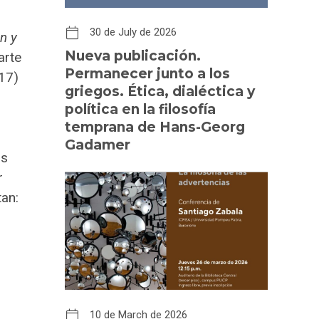
30 de July de 2026
n y
Nueva publicación.
arte
Permanecer junto a los
017)
griegos. Ética, dialéctica y
política en la filosofía
temprana de Hans-Georg
Gadamer
os
r
tan:
10 de March de 2026