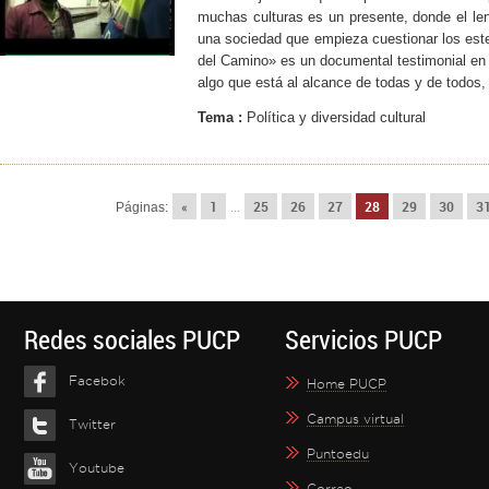
muchas culturas es un presente, donde el le
una sociedad que empieza cuestionar los este
del Camino» es un documental testimonial en 
algo que está al alcance de todas y de todos, 
Tema :
Política y diversidad cultural
«
1
25
26
27
28
29
30
3
Páginas:
...
Redes sociales PUCP
Servicios PUCP
Facebok
Home PUCP
Campus virtual
Twitter
Puntoedu
Youtube
Correo