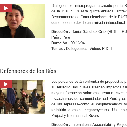
Dialoguemos, microprograma creado por la Red
de la PUCP. En esta quinta entrega, entre
Departamento de Comunicaciones de la PUCP
como docente desde una mirada intercultural.
Dirección :
Daniel Sánchez Ortiz (RIDEI - P
País :
Perú
Duración :
00:16:04
Temas :
Dialoguemos, Videos RIDEI
Defensores de los Ríos
Los peruanos están enfrentando propuestas pa
su territorio, las cuales traerían impactos f
mayor información sobre este tema a través d
Escuchamos de comunidades del Perú y de o
de las represas–como el desplazamiento f
resisitido a estos megaproyectos. Una co-pr
Project y International Rivers.
Dirección :
International Accountability Projec