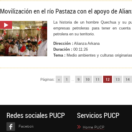
Movilización en el río Pastaza con el apoyo de Alia
La historia de un hombre Quechua y su pu
empresas petroleras para tener en cuent
petrolera en su territorio.
Dirección :
Alianza Arkana
Duración :
00:11:26
Tema :
Medio ambientes y culturas originaria
«
1
9
10
11
12
13
14
Páginas:
...
Redes sociales PUCP
Servicios PUCP
Facebok
Home PUCP