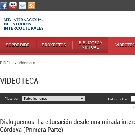
BIBLIOTECA
SOBRE RIDEI
PROYECTOS
VIDEOTE
VIRTUAL
RIDEI
Videoteca
VIDEOTECA
Filtrar por:
Palabra clave:
Dialoguemos: La educación desde una mirada intercu
Córdova (Primera Parte)