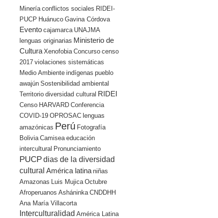
Minería
conflictos sociales
RIDEI-
PUCP
Huánuco
Gavina Córdova
Evento
cajamarca
UNAJMA
Ministerio de
lenguas originarias
Cultura
Xenofobia
Concurso
censo
2017
violaciones sistemáticas
Medio Ambiente
indígenas
pueblo
awajún
Sostenibilidad ambiental
RIDEI
Territorio
diversidad cultural
Censo
HARVARD
Conferencia
COVID-19
OPROSAC
lenguas
Perú
amazónicas
Fotografía
Bolivia
Camisea
educación
intercultural
Pronunciamiento
PUCP
dias de la diversidad
cultural
América latina
niñas
Amazonas
Luis Mujica
Octubre
Afroperuanos
Asháninka
CNDDHH
Ana María Villacorta
Interculturalidad
América Latina